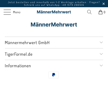
Jetzt bestellen und innerhalb von 1-2 Werktage erhalten · Fragen?
Schreib uns auf
WhatsApp
: +49 1579 2661414
Menü
0
Männermehrwert GmbH
TigerFormel.de
Informationen