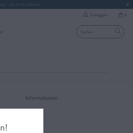
App
: +49 1579 2661414
Einloggen
0
te
Informationen
Studien
Kontakt
n!