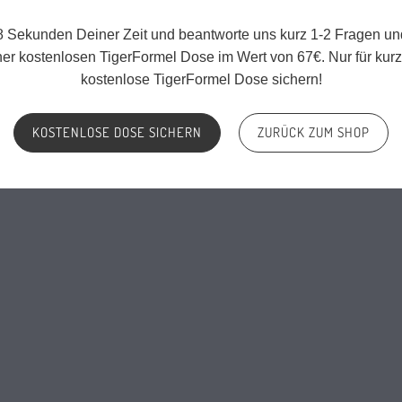
Widerrufsbelehrung
il@maennermehrwert.de
AGB
 Sekunden Deiner Zeit und beantworte uns kurz 1-2 Fragen un
p:
+49 1579 2661414
ner kostenlosen TigerFormel Dose im Wert von 67€. Nur für kurze
Kontakt
tze unser
Kontaktformular
kostenlose TigerFormel Dose sichern!
Großhandel
KOSTENLOSE DOSE SICHERN
ZURÜCK ZUM SHOP